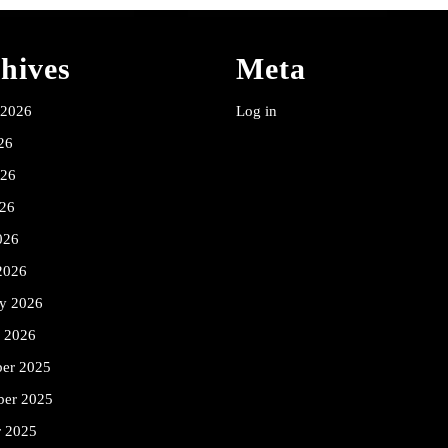
hives
Meta
 2026
Log in
26
026
26
026
2026
ry 2026
y 2026
er 2025
er 2025
r 2025