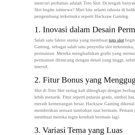
mencuri perhatian adalah Toto Slot. Di tengah bany
Slot begitu istimewa? Mari kita selami rahasia di balik
pengembang terkemuka seperti Hacksaw Gaming.
1. Inovasi dalam Desain Per
Salah satu faktor utama yang membuat
toto slot
begit
Gaming, sebagai salah satu penyedia slot terkemuka
permainan. Mereka menghadirkan grafis yang memuka
permainan dirancang dengan detail yang tinggi, seh
imersif.
2. Fitur Bonus yang Menggu
Slot di Toto Slot sering kali dilengkapi dengan ber
lebih menarik. Fitur seperti putaran gratis, simbol 
meraih kemenangan besar. Hacksaw Gaming dikenal me
memberikan sensasi tambahan saat bermain. Pemain 
membuat mereka ingin kembali bermain lagi.
3. Variasi Tema yang Luas