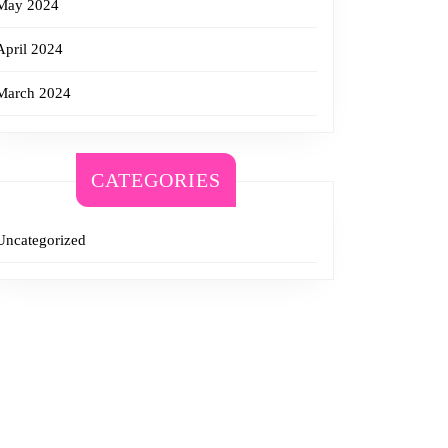
May 2024
April 2024
March 2024
CATEGORIES
Uncategorized