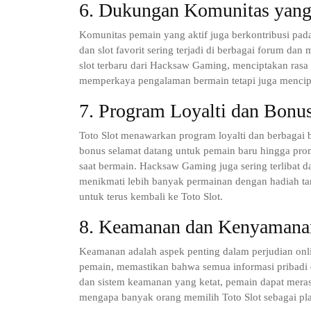
6. Dukungan Komunitas yang
Komunitas pemain yang aktif juga berkontribusi pada 
dan slot favorit sering terjadi di berbagai forum dan
slot terbaru dari Hacksaw Gaming, menciptakan rasa
memperkaya pengalaman bermain tetapi juga mencipt
7. Program Loyalti dan Bonu
Toto Slot menawarkan program loyalti dan berbagai
bonus selamat datang untuk pemain baru hingga promo
saat bermain. Hacksaw Gaming juga sering terlibat
menikmati lebih banyak permainan dengan hadiah tamb
untuk terus kembali ke Toto Slot.
8. Keamanan dan Kenyamana
Keamanan adalah aspek penting dalam perjudian onl
pemain, memastikan bahwa semua informasi pribadi da
dan sistem keamanan yang ketat, pemain dapat merasa
mengapa banyak orang memilih Toto Slot sebagai pl