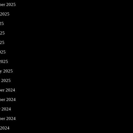
ber 2025
 2025
25
025
25
025
2025
ry 2025
y 2025
er 2024
er 2024
r 2024
ber 2024
 2024