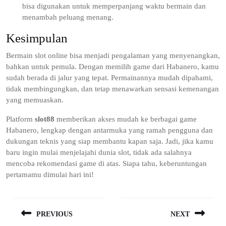
bisa digunakan untuk memperpanjang waktu bermain dan
menambah peluang menang.
Kesimpulan
Bermain slot online bisa menjadi pengalaman yang menyenangkan,
bahkan untuk pemula. Dengan memilih game dari Habanero, kamu
sudah berada di jalur yang tepat. Permainannya mudah dipahami,
tidak membingungkan, dan tetap menawarkan sensasi kemenangan
yang memuaskan.
Platform
slot88
memberikan akses mudah ke berbagai game
Habanero, lengkap dengan antarmuka yang ramah pengguna dan
dukungan teknis yang siap membantu kapan saja. Jadi, jika kamu
baru ingin mulai menjelajahi dunia slot, tidak ada salahnya
mencoba rekomendasi game di atas. Siapa tahu, keberuntungan
pertamamu dimulai hari ini!
Post
navigation
PREVIOUS
NEXT