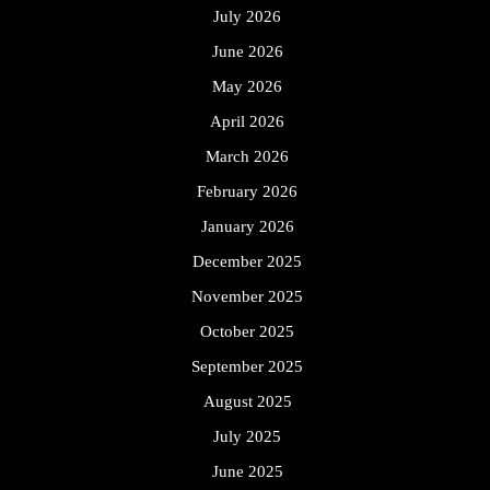
July 2026
June 2026
May 2026
April 2026
March 2026
February 2026
January 2026
December 2025
November 2025
October 2025
September 2025
August 2025
July 2025
June 2025