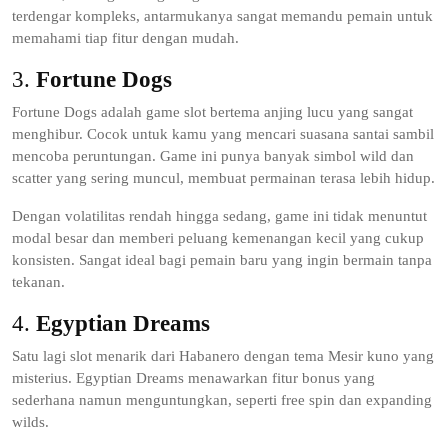
terdengar kompleks, antarmukanya sangat memandu pemain untuk
memahami tiap fitur dengan mudah.
3.
Fortune Dogs
Fortune Dogs adalah game slot bertema anjing lucu yang sangat
menghibur. Cocok untuk kamu yang mencari suasana santai sambil
mencoba peruntungan. Game ini punya banyak simbol wild dan
scatter yang sering muncul, membuat permainan terasa lebih hidup.
Dengan volatilitas rendah hingga sedang, game ini tidak menuntut
modal besar dan memberi peluang kemenangan kecil yang cukup
konsisten. Sangat ideal bagi pemain baru yang ingin bermain tanpa
tekanan.
4.
Egyptian Dreams
Satu lagi slot menarik dari Habanero dengan tema Mesir kuno yang
misterius. Egyptian Dreams menawarkan fitur bonus yang
sederhana namun menguntungkan, seperti free spin dan expanding
wilds.