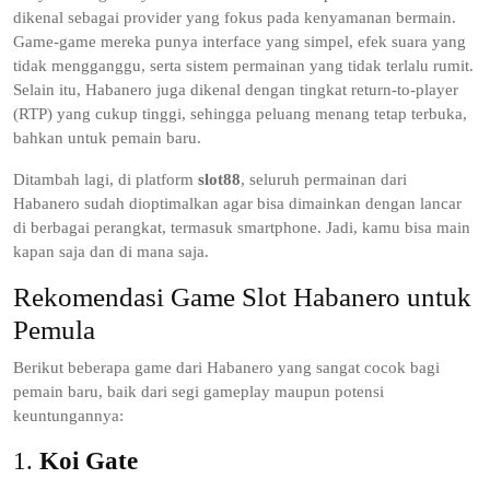
dikenal sebagai provider yang fokus pada kenyamanan bermain.
Game-game mereka punya interface yang simpel, efek suara yang
tidak mengganggu, serta sistem permainan yang tidak terlalu rumit.
Selain itu, Habanero juga dikenal dengan tingkat return-to-player
(RTP) yang cukup tinggi, sehingga peluang menang tetap terbuka,
bahkan untuk pemain baru.
Ditambah lagi, di platform
slot88
, seluruh permainan dari
Habanero sudah dioptimalkan agar bisa dimainkan dengan lancar
di berbagai perangkat, termasuk smartphone. Jadi, kamu bisa main
kapan saja dan di mana saja.
Rekomendasi Game Slot Habanero untuk
Pemula
Berikut beberapa game dari Habanero yang sangat cocok bagi
pemain baru, baik dari segi gameplay maupun potensi
keuntungannya:
1.
Koi Gate