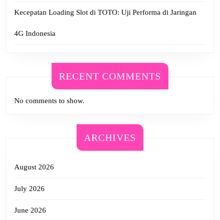
Kecepatan Loading Slot di TOTO: Uji Performa di Jaringan
4G Indonesia
RECENT COMMENTS
No comments to show.
ARCHIVES
August 2026
July 2026
June 2026