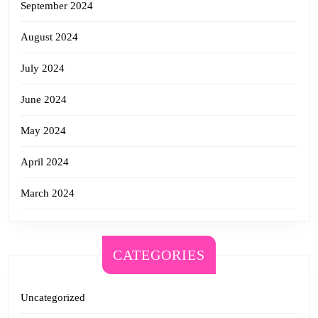
September 2024
August 2024
July 2024
June 2024
May 2024
April 2024
March 2024
CATEGORIES
Uncategorized