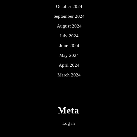
October 2024
September 2024
August 2024
July 2024
June 2024
May 2024
April 2024
March 2024
Meta
Log in