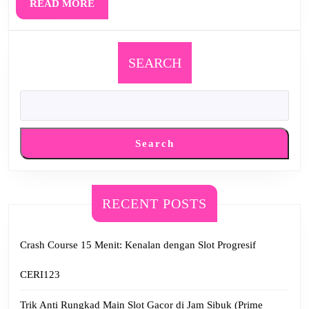
READ
READ MORE
MORE
SEARCH
Search
RECENT POSTS
Crash Course 15 Menit: Kenalan dengan Slot Progresif
CERI123
Trik Anti Rungkad Main Slot Gacor di Jam Sibuk (Prime