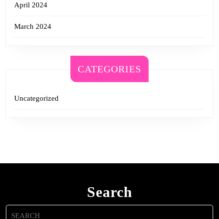
April 2024
March 2024
CATEGORIES
Uncategorized
Search
Search