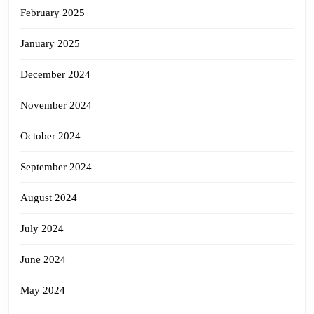
February 2025
January 2025
December 2024
November 2024
October 2024
September 2024
August 2024
July 2024
June 2024
May 2024