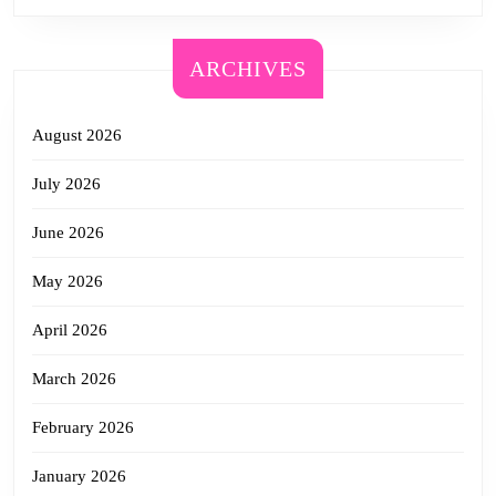
ARCHIVES
August 2026
July 2026
June 2026
May 2026
April 2026
March 2026
February 2026
January 2026