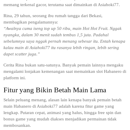
memang terkenal gacor, terutama saat dimainkan di Asiahoki77.
Rina, 29 tahun, seorang ibu rumah tangga dari Bekasi,
membagikan pengalamannya:
“Awalnya cuma iseng top up 50 ribu, main Hot Hot Fruit. Nggak
nyangka, dalam 30 menit sudah tembus 1,5 juta. Padahal
sebelumnya saya nggak pernah menang sebesar itu. Entah kenapa
kalau main di Asiahoki77 itu rasanya lebih ringan, lebih sering
dapet scatter juga.”
Cerita Rina bukan satu-satunya. Banyak pemain lainnya mengaku
mengalami lonjakan kemenangan saat memainkan slot Habanero di
platform ini.
Fitur yang Bikin Betah Main Lama
Selain peluang menang, alasan lain kenapa banyak pemain betah
main Habanero di Asiahoki77 adalah karena fitur game yang
lengkap. Putaran cepat, animasi yang halus, hingga free spin dan
bonus game yang mudah diakses menjadikan permainan tidak
membosankan.