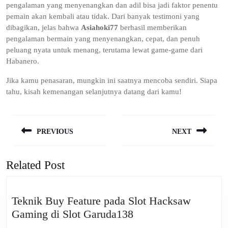
pengalaman yang menyenangkan dan adil bisa jadi faktor penentu
pemain akan kembali atau tidak. Dari banyak testimoni yang
dibagikan, jelas bahwa
Asiahoki77
berhasil memberikan
pengalaman bermain yang menyenangkan, cepat, dan penuh
peluang nyata untuk menang, terutama lewat game-game dari
Habanero.
Jika kamu penasaran, mungkin ini saatnya mencoba sendiri. Siapa
tahu, kisah kemenangan selanjutnya datang dari kamu!
Post
navigation
PREVIOUS
NEXT
Previous
Next
post:
post:
Related Post
Teknik Buy Feature pada Slot Hacksaw
Teknik
Gaming di Slot Garuda138
Buy