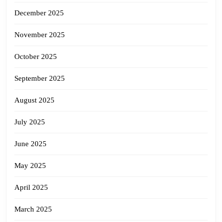
December 2025
November 2025
October 2025
September 2025
August 2025
July 2025
June 2025
May 2025
April 2025
March 2025