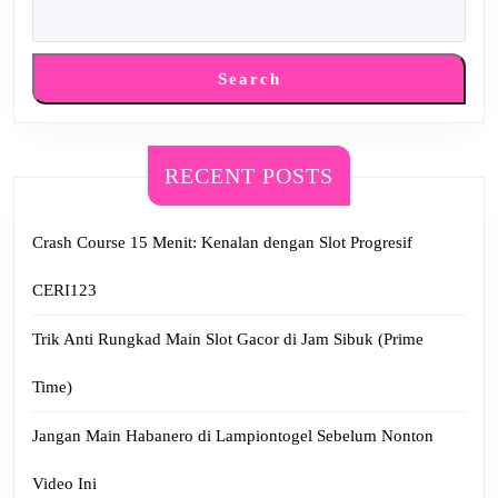
Search
RECENT POSTS
Crash Course 15 Menit: Kenalan dengan Slot Progresif
CERI123
Trik Anti Rungkad Main Slot Gacor di Jam Sibuk (Prime
Time)
Jangan Main Habanero di Lampiontogel Sebelum Nonton
Video Ini