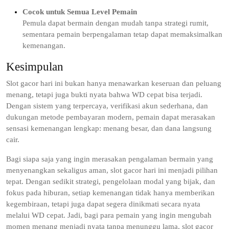
Cocok untuk Semua Level Pemain
Pemula dapat bermain dengan mudah tanpa strategi rumit,
sementara pemain berpengalaman tetap dapat memaksimalkan
kemenangan.
Kesimpulan
Slot gacor hari ini bukan hanya menawarkan keseruan dan peluang
menang, tetapi juga bukti nyata bahwa WD cepat bisa terjadi.
Dengan sistem yang terpercaya, verifikasi akun sederhana, dan
dukungan metode pembayaran modern, pemain dapat merasakan
sensasi kemenangan lengkap: menang besar, dan dana langsung
cair.
Bagi siapa saja yang ingin merasakan pengalaman bermain yang
menyenangkan sekaligus aman, slot gacor hari ini menjadi pilihan
tepat. Dengan sedikit strategi, pengelolaan modal yang bijak, dan
fokus pada hiburan, setiap kemenangan tidak hanya memberikan
kegembiraan, tetapi juga dapat segera dinikmati secara nyata
melalui WD cepat. Jadi, bagi para pemain yang ingin mengubah
momen menang menjadi nyata tanpa menunggu lama, slot gacor