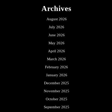
Archives
August 2026
July 2026
June 2026
May 2026
April 2026
March 2026
February 2026
January 2026
December 2025
November 2025
October 2025
September 2025